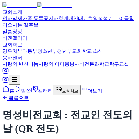
교회소개
인사말
새가족 등록
공지사항
예배안내
교회일정
섬기는 이들
찾
아오시는 길
주보
말씀영상
비전갤러리
교회학교
영유치부
아동부
청소년부
청년부
교회학교 소식
봉사센터
사랑의 반찬나눔
사랑의 이미용봉사
비전문화학교
탁구교실
홈
말씀
갤러리
더보기
교회학교
목록으로
명성비전교회 : 전교인 전도의
날 (QR 전도)